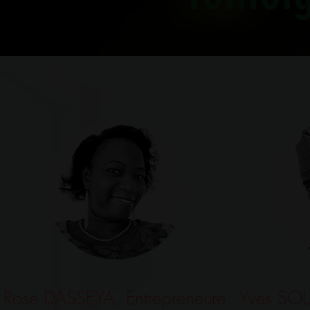
Rose DASSEYA, Entrepreneure
Yves SOU