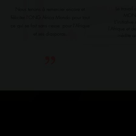
Le travai
Nous tenons à remercier encore et
MONDO
féliciter l'ONG Africa Mondo pour tout
L'initiativ
ce qui se fait sans cesse pour l'Afrique
l'Afrique et 
et ses diasporas.
inédite a