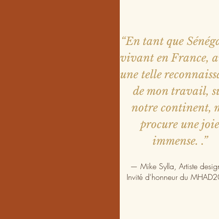
“En tant que Sénéga
vivant en France, a
une telle reconnais
de mon travail, s
notre continent, 
procure une joi
immense. .”
— Mike Sylla, Artiste desig
Invité d'honneur du MHAD