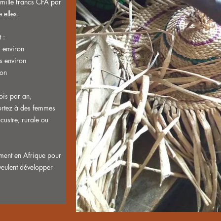
 mille francs CFA par
 elles.
 :
s environ
s environ
ron
ois par an,
ortez à des femmes
custre, rurale ou
ment en Afrique pour
veulent développer