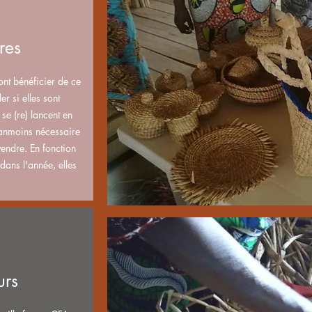
ires
nt bénéficier de ce
r si elles sont
se (re) lancent en
éanmoins nécessaire
endre. En fonction
dans l'année, elles
urs