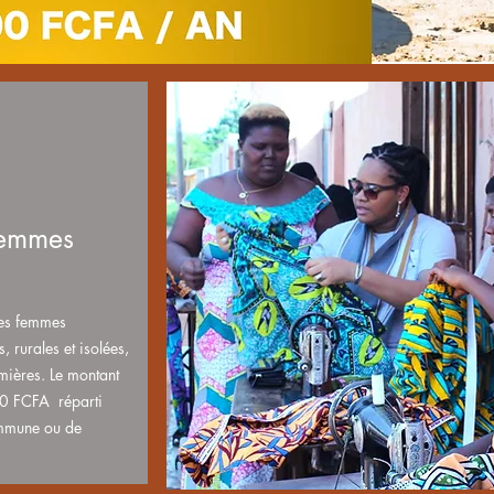
femmes
des femmes
, rurales et isolées,
emières. Le montant
0 FCFA réparti
ommune ou de