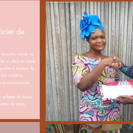
icier de
lacustre, rurale ou
ivité ou déjà en mode
quidité à hauteur de
des matières
u poursuivre son
acheter du tissus
ettes de table,