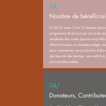
03/
Nombre de bénéficia
En 2019, entre 10 et 15 femmes pourro
programme de bourse qui vise à les aide
résidentes des zones pauvres et qu'elles 
affaire à travers un modeste budget, n
pour commencer une production et les v
des besoins des femmes, une seule fois 
pourront être aidées.
04/
Donateurs, Contribute