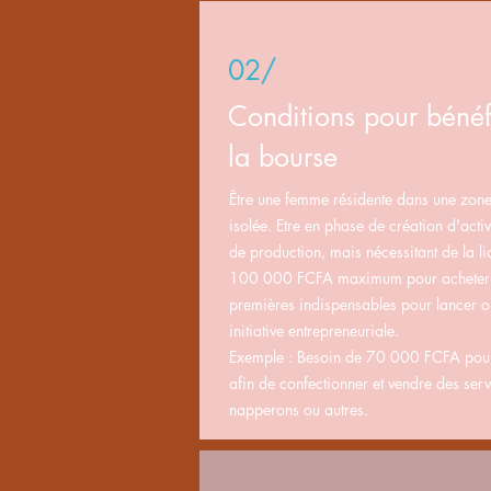
02/
Conditions pour bénéf
la bourse
Être une femme résidente dans une zone 
isolée. Etre en phase de création d'act
de production, mais nécessitant de la li
100 000 FCFA maximum pour acheter 
premières indispensables pour lancer o
initiative entrepreneuriale.
Exemple : Besoin de 70 000 FCFA pour 
afin de confectionner et vendre des servi
napperons ou autres.