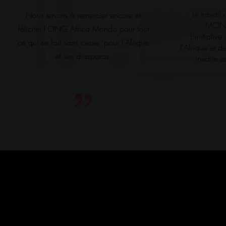
Le travai
Nous tenons à remercier encore et
MONDO
féliciter l'ONG Africa Mondo pour tout
L'initiativ
ce qui se fait sans cesse pour l'Afrique
l'Afrique et 
et ses diasporas.
inédite a