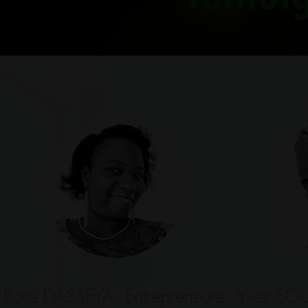
Rose DASSEYA, Entrepreneure
Yves SOU