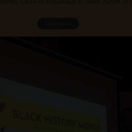
Abomey-Calavi en République du Bénin, durant 29 
Lire la suite...