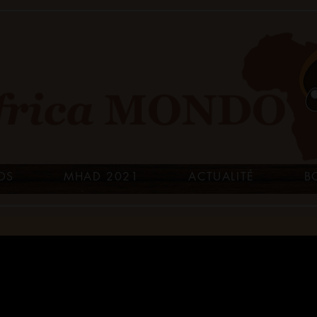
OS
MHAD 2021
ACTUALITÉ
B
Africa Mondo Magazine
Entr
Fem
Rura