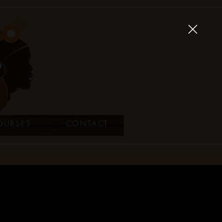
OURSES
CONTACT
epreneuriat
Appui aux
Education,
mes Zones
entrepreneures
TIC, Culture
les