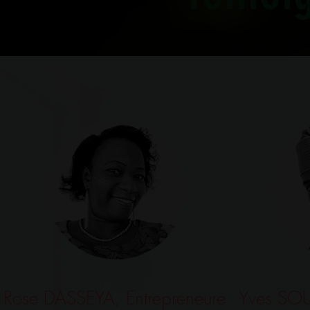
Rose DASSEYA, Entrepreneure
Yves SOU