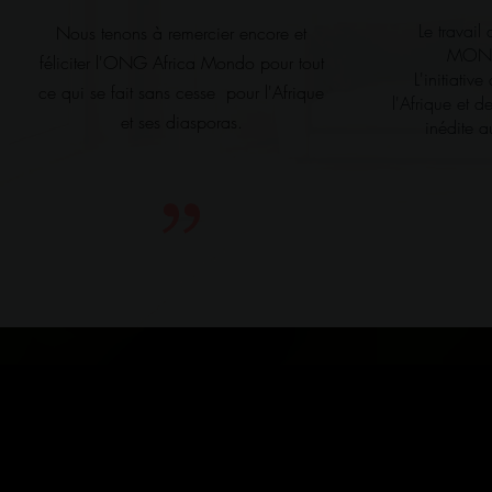
Le travai
Nous tenons à remercier encore et
MONDO
féliciter l'ONG Africa Mondo pour tout
L'initiativ
ce qui se fait sans cesse pour l'Afrique
l'Afrique et 
et ses diasporas.
inédite a