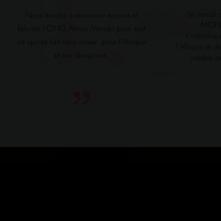
Le travai
Nous tenons à remercier encore et
MONDO
féliciter l'ONG Africa Mondo pour tout
L'initiativ
ce qui se fait sans cesse pour l'Afrique
l'Afrique et 
et ses diasporas.
inédite a