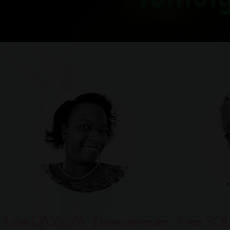
Rose DASSEYA, Entrepreneure
Yves SOU