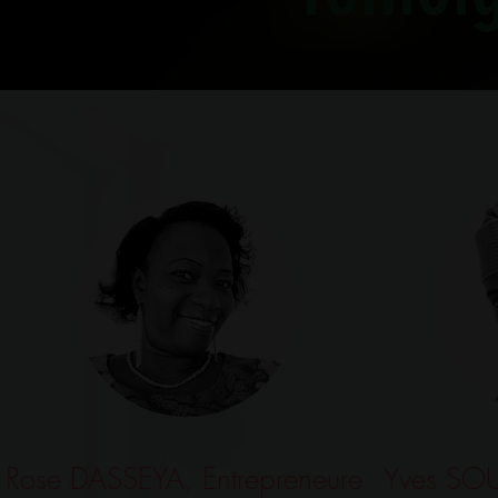
Rose DASSEYA, Entrepreneure
Yves SOU