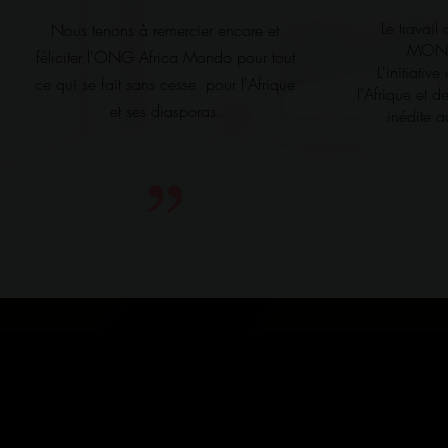
Le travai
Nous tenons à remercier encore et
MONDO
féliciter l'ONG Africa Mondo pour tout
L'initiativ
ce qui se fait sans cesse pour l'Afrique
l'Afrique et 
et ses diasporas.
inédite a