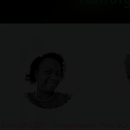
Rose DASSEYA, Entrepreneure
Yves SOU