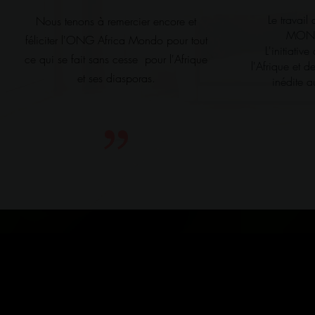
Le travai
Nous tenons à remercier encore et
MONDO
féliciter l'ONG Africa Mondo pour tout
L'initiativ
ce qui se fait sans cesse pour l'Afrique
l'Afrique et 
et ses diasporas.
inédite a