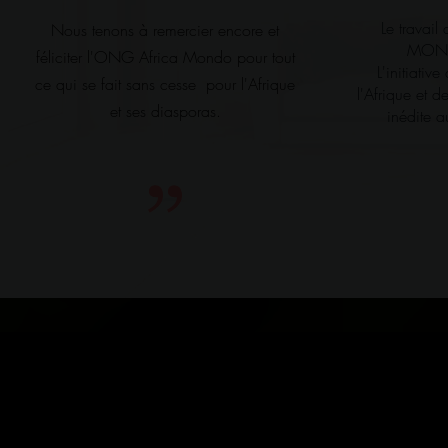
Le travai
Nous tenons à remercier encore et
MONDO
féliciter l'ONG Africa Mondo pour tout
L'initiativ
ce qui se fait sans cesse pour l'Afrique
l'Afrique et 
et ses diasporas.
inédite a