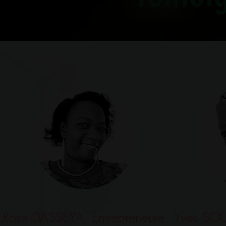
Rose DASSEYA, Entrepreneure
Yves SOU