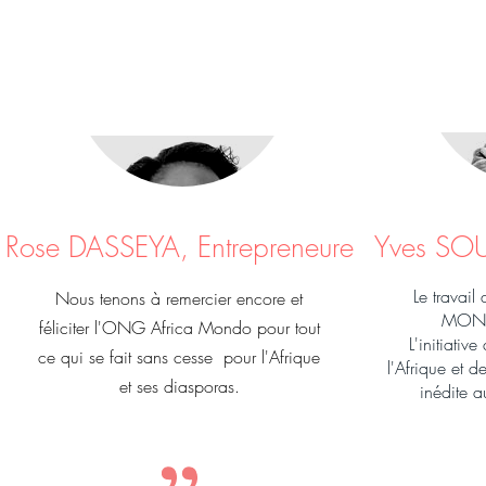
Rose DASSEYA, Entrepreneure
Yves SOU
Le travai
Nous tenons à remercier encore et
MONDO
féliciter l'ONG Africa Mondo pour tout
L'initiativ
ce qui se fait sans cesse pour l'Afrique
l'Afrique et 
et ses diasporas.
inédite a