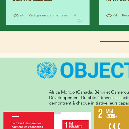
64
Rédigez un commentaire
4
64
Réd
Africa Mondo (Canada, Bénin et Cameroun)
Développement Durable à travers ses activ
démontrent à chaque initiative leurs cap