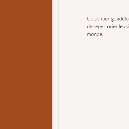
Ce sentier guadelou
de répertorier les si
monde.