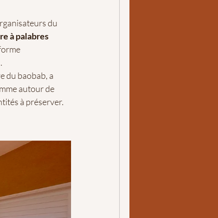
organisateurs du
re à palabres
-forme
.
re du baobab, a
 femme autour de
tités à préserver.