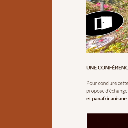
UNE CONFÉRENC
Pour conclure cett
propose d'échanger 
et panafricanisme 