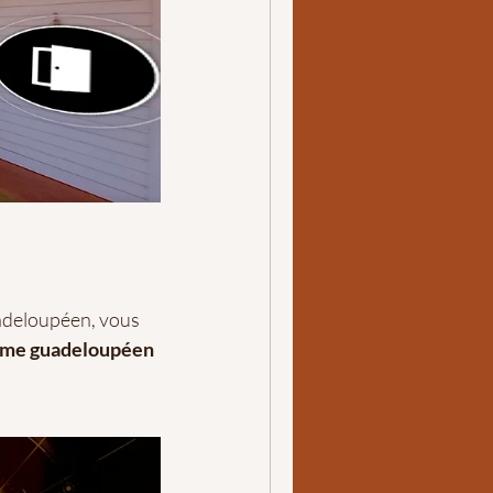
uadeloupéen, vous
sme guadeloupéen