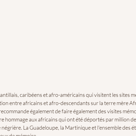
tillais, caribéens et afro-américains qui visitent les sites 
ion entre africains et afro-descendants sur la terre mère Af
commande également de faire également des visites mémori
e hommage aux africains qui ont été déportés par million de
re négrière. La Guadeloupe, la Martinique et l'ensemble des é
lieux de mémoire.