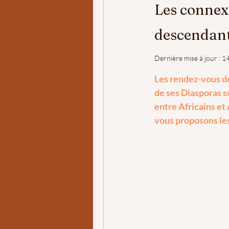
Les connexi
descendant
Dernière mise à jour :
14
Les rendez-vous de
de ses Diasporas s
entre Africains e
vous proposons les