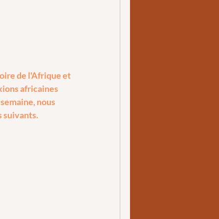
ire de l'Afrique et
xions africaines
 semaine, nous
 suivants.