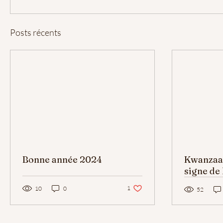
Posts récents
Bonne année 2024
Kwanzaa 
signe de l
justice e
1 j'aime. Vous n'aimez plus ce post
1
10
0
52