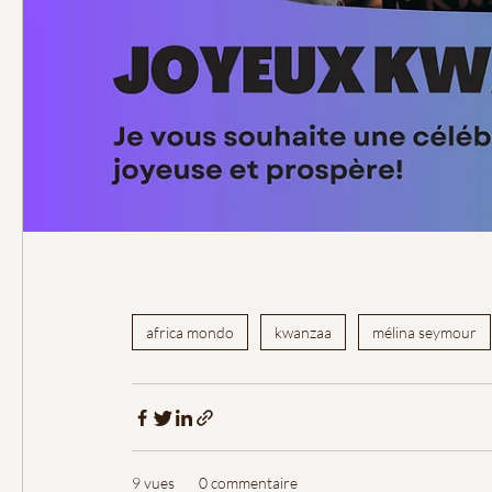
africa mondo
kwanzaa
mélina seymour
9 vues
0 commentaire