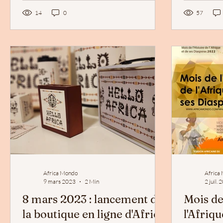
Vous n'aimez plus ce post
14
0
57
Africa Mondo
Africa
9 mars 2023
2 Min
2 juil.
8 mars 2023 : lancement de
Mois de
la boutique en ligne d'Africa
l'Afriq