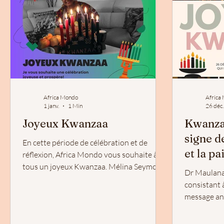
Africa Mondo
Africa
1 janv.
1 Min
26 déc
Joyeux Kwanzaa
Kwanzaa
signe de
En cette période de célébration et de
et la pa
réflexion, Africa Mondo vous souhaite à
tous un joyeux Kwanzaa. Mélina Seymour
Dr Maulana 
consistant 
message an