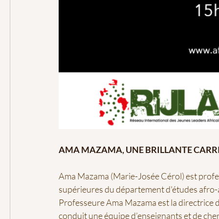
AMA MAZAMA, UNE BRILLANTE CARR
Ama Mazama (Marie-Josée Cérol) est profes
supérieures du département d'études afro-a
Professeure Ama Mazama est la directrice d
conduit une équipe d’enseignants et de cher