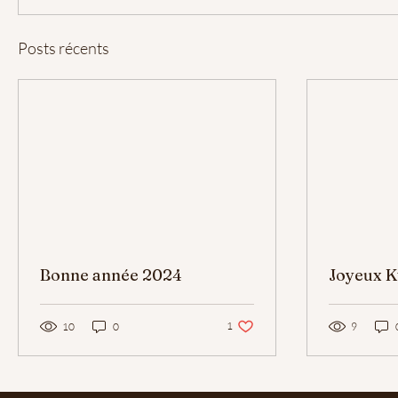
Posts récents
Bonne année 2024
Joyeux 
1 j'aime. Vous n'aimez plus ce post
1
10
0
9