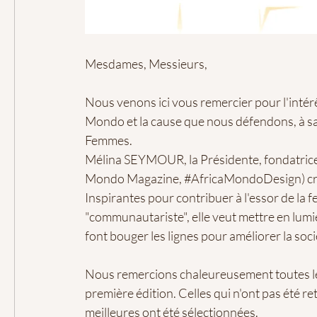
Mesdames, Messieurs,
Nous venons ici vous remercier pour l'intér
Mondo et la cause que nous défendons, à sav
Femmes.
Mélina SEYMOUR, la Présidente, fondatric
Mondo Magazine
,
#AfricaMondoDesign
) 
Inspirantes
pour contribuer à l'essor de la 
"communautariste", elle veut mettre en lumi
font bouger les lignes pour améliorer la soci
Nous remercions chaleureusement toutes le
première édition. Celles qui n'ont pas été r
meilleures ont été sélectionnées.