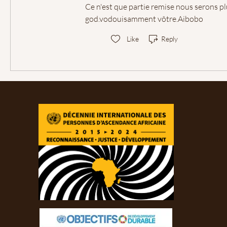
Ce n'est que partie remise nous serons p
god.vodouisamment vôtre.Aibobo
Like
Reply