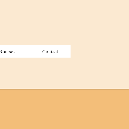
Bourses
Contact
 2018
socioéconomique
 de confidentialité