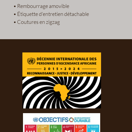
• Rembourrage amovible
• Étiquette d'entretien détachable
• Coutures en zigzag