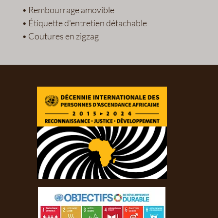
• Rembourrage amovible
• Étiquette d'entretien détachable
• Coutures en zigzag