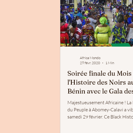
Africa Mondo
29 févr. 2020
1 Min
Soirée finale du Mois
l'Histoire des Noirs a
Bénin avec le Gala de
Femmes Noires Inspi
Majestueusement Africaine ! La
du Peuple à Abomey-Calavi a vib
samedi 29 février. Ce Black His
Africa / Mois de...