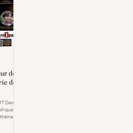
our de
rie de
T Dans le
Afrique et
 thème est