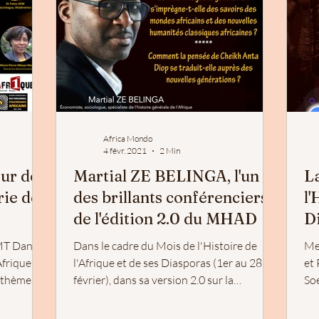
Africa Mondo
4 févr. 2021
2 Min
our de
Martial ZE BELINGA, l'un
L
rie de
des brillants conférenciers
l'
de l'édition 2.0 du MHAD
D
1e
T Dans le
Dans le cadre du Mois de l'Histoire de
Me
Afrique et
l'Afrique et de ses Diasporas (1er au 28
et 
 thème est
février), dans sa version 2.0 sur la
So
plateforme...
de..