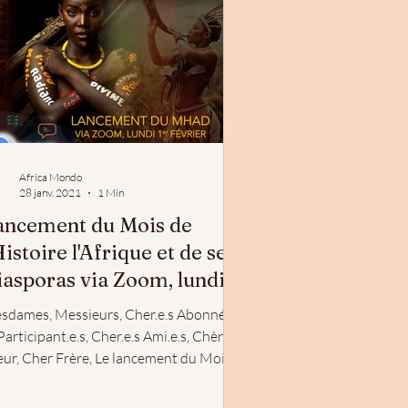
Africa Mondo
28 janv. 2021
1 Min
ancement du Mois de
Histoire l'Afrique et de ses
iasporas via Zoom, lundi
r février
sdames, Messieurs, Cher.e.s Abonné.e.s
Participant.e.s, Cher.e.s Ami.e.s, Chère
eur, Cher Frère, Le lancement du Mois
.