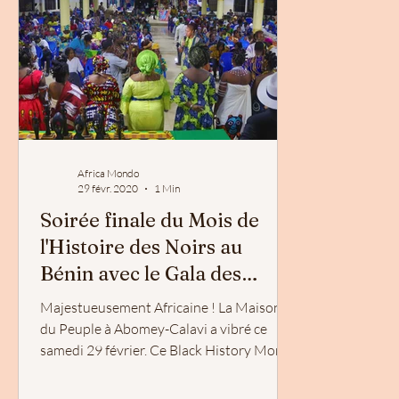
Africa Mondo
29 févr. 2020
1 Min
Soirée finale du Mois de
l'Histoire des Noirs au
Bénin avec le Gala des
Femmes Noires Inspirantes
Majestueusement Africaine ! La Maison
du Peuple à Abomey-Calavi a vibré ce
samedi 29 février. Ce Black History Month
Africa / Mois de...