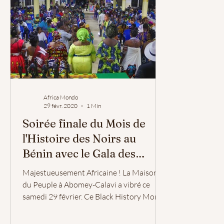
Africa Mondo
29 févr. 2020
1 Min
Soirée finale du Mois de
l'Histoire des Noirs au
Bénin avec le Gala des
Femmes Noires Inspirantes
Majestueusement Africaine ! La Maison
du Peuple à Abomey-Calavi a vibré ce
samedi 29 février. Ce Black History Month
Africa / Mois de...