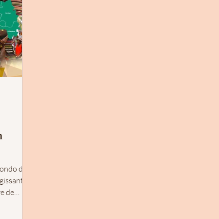
n
Mondo de
agissant de
re de