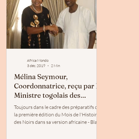
Africa Mondo
3 déc. 2019
2 Min
Mélina Seymour,
Coordonnatrice, reçu par le
Ministre togolais des
affaires étrangères, Robert
Toujours dans le cadre des préparatifs de
Dussey
la première édition du Mois de l'Histoire
des Noirs dans sa version africaine - Black
History...