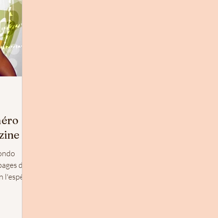
méro
zine
Mondo
pages de
 l'espère,