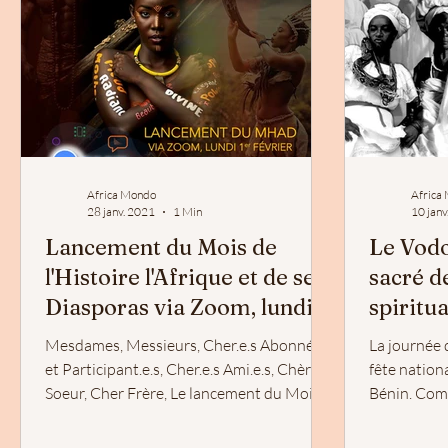
Africa Mondo
Africa
28 janv. 2021
1 Min
10 janv
Lancement du Mois de
Le Vodo
l'Histoire l'Afrique et de ses
sacré d
Diasporas via Zoom, lundi
spiritu
1er février
Mesdames, Messieurs, Cher.e.s Abonné.e.s
La journée 
et Participant.e.s, Cher.e.s Ami.e.s, Chère
fête nation
Soeur, Cher Frère, Le lancement du Mois
Bénin. Com
de...
Bénin, "Inst