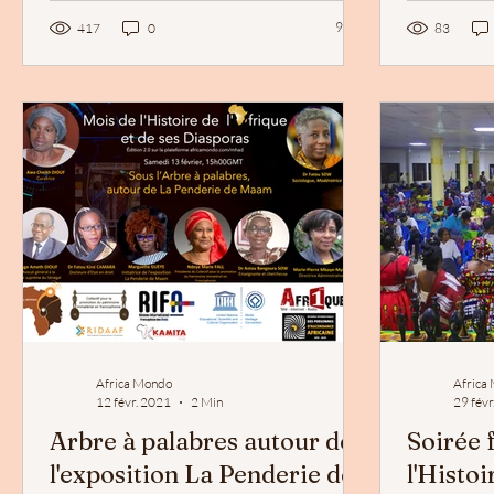
9 j'aime. Vous n'aimez plus ce
9
417
0
83
Africa Mondo
Africa
12 févr. 2021
2 Min
29 févr
Arbre à palabres autour de
Soirée 
l'exposition La Penderie de
l'Histoi