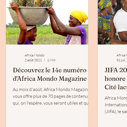
Africa Mondo
Africa
2 août 2021
1 Min
31 juil
Découvrez le 14e numéro
JIFA 20
d'Africa Mondo Magazine
honore 
Cité la
Au mois d'août, Africa Mondo Magazine
Ganvié
vous offre plus de 70 pages de contenus
Africa Mond
qui, on l'espère, vous seront utiles et que
Internation
vous pourrez...
(JIFA), le s
Bénin. Près 