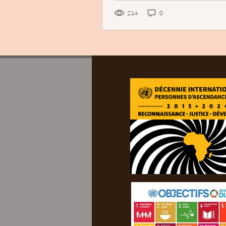
214
0