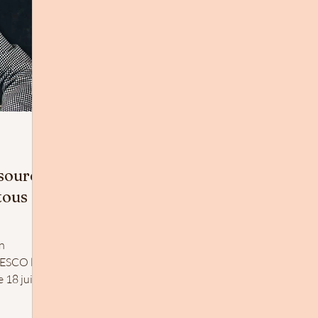
source
tous
n
NESCO le
 18 juillet